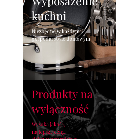
Wyposażenie
kuchni
Niezbędne w każdym
gospodarstwie domowym
Produkty na
wyłączność
Wysoka jakość,
najlepsze ceny,