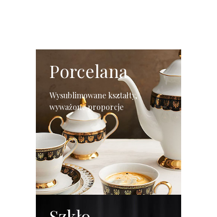
Porcelana
Wysublimowane kształty,
wyważone proporcje
Szkło