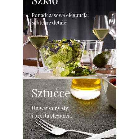
Ponadczasowa elegancja,
subtelne detale
Sztućce
Uniwersalny styl
i prosta elegancja